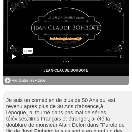
JEAN-CLAUDE BOHBOTE
Voir toutes les vidéos
Je suis un comédien de plus de 50 Ans qui est
revenu après plus de 30 Ans d'absence,à
l'époque,j'ai tourné dans pas mal de séries
télévisés,films Français et étranger,j'ai été la
doublure de monsieur Alain Delon dans "Parole de
flic de José Pinhéiro,je suis sortie en étant un des